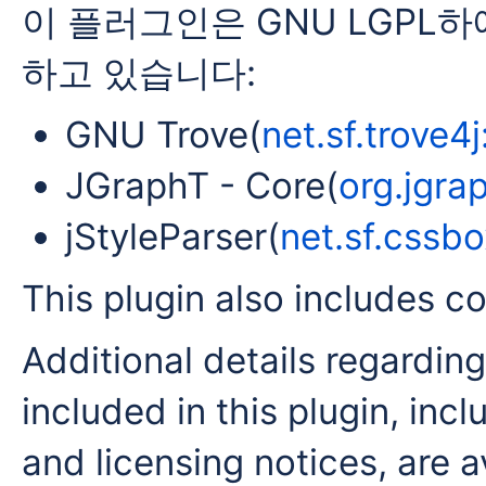
이 플러그인은 GNU LGPL
하고 있습니다:
GNU Trove(
net.sf.trove4j
JGraphT - Core(
org.jgra
jStyleParser(
net.sf.cssbo
This plugin also includes co
Additional details regardin
included in this plugin, inc
and licensing notices, are a