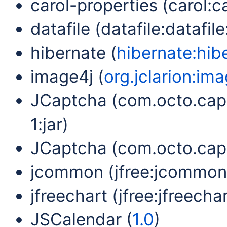
carol-properties (carol:ca
datafile (datafile:datafile:
hibernate (
hibernate:hibe
image4j (
org.jclarion:ima
JCaptcha (com.octo.capt
1:jar)
JCaptcha (com.octo.capt
jcommon (jfree:jcommon:1
jfreechart (jfree:jfreechar
JSCalendar (
1.0
)